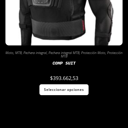
Moto
,
MTB
,
Pechera integral
,
Pechera integral MTB
,
Protección Moto
,
Protección
MTB
COMP SUIT
$
393.662,53
Seleccionar opciones