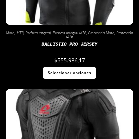
Moto
,
MTB
,
Pechera integral
,
Pechera integral MTB
,
Protección Moto
,
Protección
MTB
BALLISTIC PRO JERSEY
$
555.986,17
Seleccionar opciones