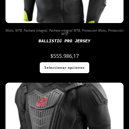
Moto
,
MTB
,
Pechera integral
,
Pechera integral MTB
,
Protección Moto
,
Protección
MTB
BALLISTIC PRO JERSEY
$
555.986,17
Seleccionar opciones