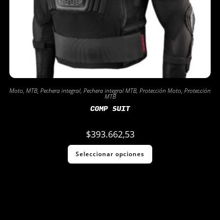
Moto
,
MTB
,
Pechera integral
,
Pechera integral MTB
,
Protección Moto
,
Protección
MTB
COMP SUIT
$
393.662,53
Seleccionar opciones