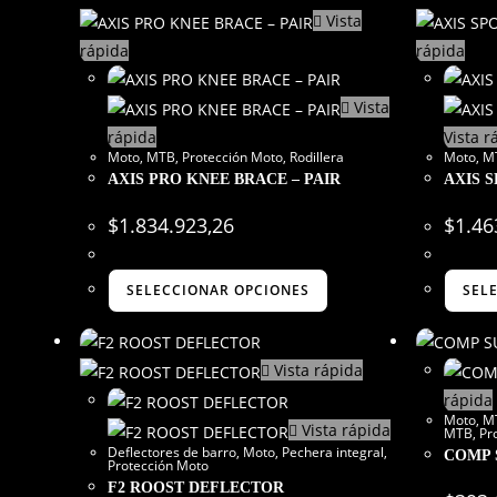
Vista
rápida
rápida
Vista
rápida
Vista r
Moto
,
MTB
,
Protección Moto
,
Rodillera
Moto
,
M
AXIS PRO KNEE BRACE – PAIR
AXIS 
$
1.834.923,26
$
1.46
SELECCIONAR OPCIONES
SEL
Vista rápida
rápida
Moto
,
M
Vista rápida
MTB
,
Pr
Deflectores de barro
,
Moto
,
Pechera integral
,
COMP 
Protección Moto
F2 ROOST DEFLECTOR