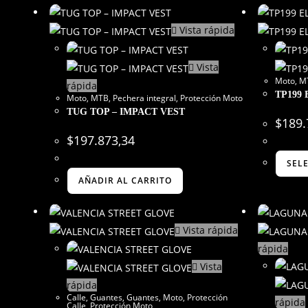
Vista rápida
Vista
Moto
,
M
rápida
TP199
Moto
,
MTB
,
Pechera integral
,
Protección Moto
TUG TOP – IMPACT VEST
$
189.
$
197.873,34
SEL
AÑADIR AL CARRITO
Vista rápida
rápida
Vista
rápida
Calle
,
Guantes
,
Guantes
,
Moto
,
Protección
rápida
Calle
,
Protección Moto