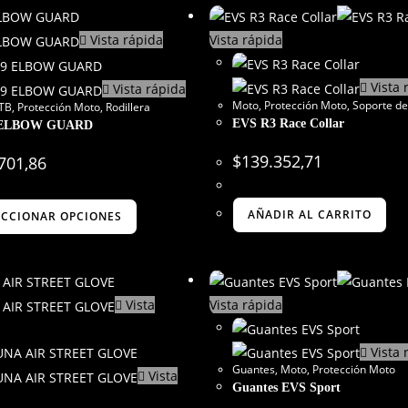
Vista rápida
Vista rápida
Vista 
Vista rápida
Moto
,
Protección Moto
,
Soporte de
TB
,
Protección Moto
,
Rodillera
EVS R3 Race Collar
 ELBOW GUARD
$
139.352,71
701,86
AÑADIR AL CARRITO
ECCIONAR OPCIONES
Vista
Vista rápida
Vista 
Guantes
,
Moto
,
Protección Moto
Vista
Guantes EVS Sport