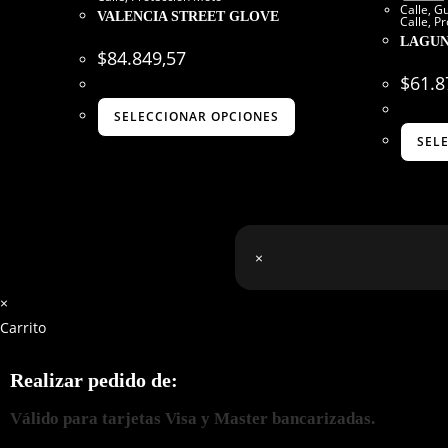
Calle
,
Gu
VALENCIA STREET GLOVE
Calle
,
Pr
LAGUN
$
84.849,57
$
61.8
SELECCIONAR OPCIONES
SEL
×
×
Carrito
Realizar pedido de:
Válido para tarjetas Visa y Master bancarizadas.