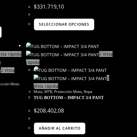
$
331.719,10
SELECCIONAR OPCIONES
ista rápida
Vista
rápida
Vista
ección Moto
Vista rápida
R
Moto
,
MTB
,
Protección Moto
,
Ropa
TUG BOTTOM – IMPACT 3/4 PANT
$
208.402,08
AÑADIR AL CARRITO