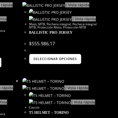
 rápida
Vista rápida
ista
Vista rápida
Moto
,
MTB
,
Pechera integral
,
Pechera integral
MTB
,
Protección Moto
,
Protección MTB
lera
BALLISTIC PRO JERSEY
$
555.986,17
SELECCIONAR OPCIONES
a rápida
Vista rápida
ista
Vista rápida
Cascos
T5 HELMET – TORINO
lera