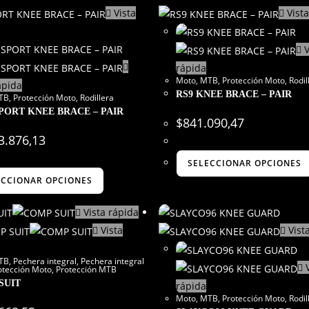
Vista
Vista
V
rápida
Moto
,
MTB
,
Protección Moto
,
Rodil
ápida
RS9 KNEE BRACE – PAIR
TB
,
Protección Moto
,
Rodillera
SPORT KNEE BRACE – PAIR
$
841.090,47
3.876,13
SELECCIONAR OPCIONES
ECCIONAR OPCIONES
Vista rápida
Vista
Vist
TB
,
Pechera integral
,
Pechera integral
V
otección Moto
,
Protección MTB
SUIT
rápida
Moto
,
MTB
,
Protección Moto
,
Rodil