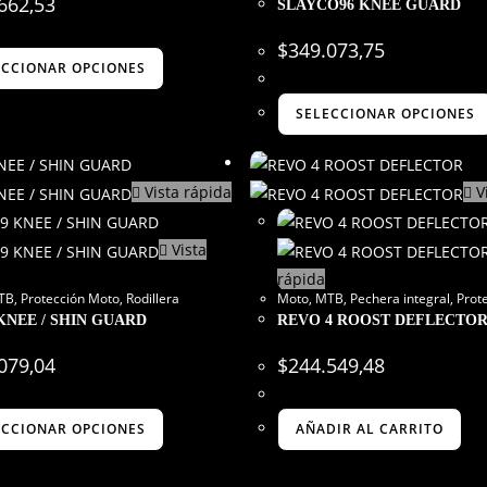
662,53
SLAYCO96 KNEE GUARD
$
349.073,75
ECCIONAR OPCIONES
SELECCIONAR OPCIONES
Vista rápida
V
Vista
rápida
TB
,
Protección Moto
,
Rodillera
Moto
,
MTB
,
Pechera integral
,
Prot
KNEE / SHIN GUARD
REVO 4 ROOST DEFLECTO
079,04
$
244.549,48
ECCIONAR OPCIONES
AÑADIR AL CARRITO