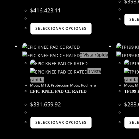
$
393.
$
416.423,11
SEL
SELECCIONAR OPCIONES
Vista rápida
Vista
rápida
rápida
Moto
,
MTB
,
Protección Moto
,
Rodillera
Moto
,
M
EPIC KNEE PAD CE RATED
TP199 
$
331.659,92
$
283.
SELECCIONAR OPCIONES
SEL