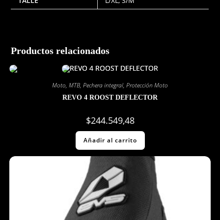
TALLE
L/XL, S/M
Productos relacionados
Moto
,
MTB
,
Pechera integral
,
Protección Moto
REVO 4 ROOST DEFLECTOR
$
244.549,48
Añadir al carrito