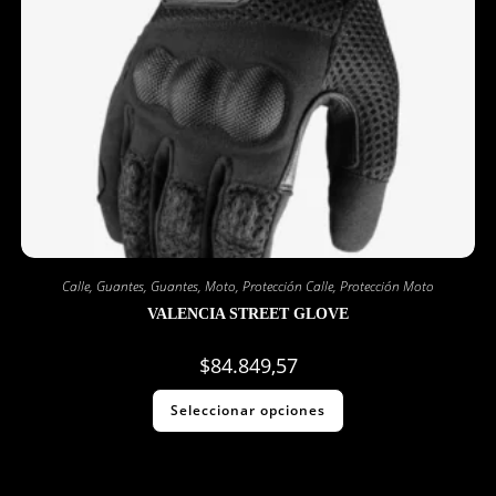
Calle
,
Guantes
,
Guantes
,
Moto
,
Protección Calle
,
Protección Moto
VALENCIA STREET GLOVE
$
84.849,57
Seleccionar opciones