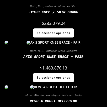
Moto
,
MTB
,
Protección Moto
,
Rodillera
TP199 KNEE / SHIN GUARD
$
283.079,04
Seleccionar opciones
Moto
,
MTB
,
Protección Moto
,
Rodillera
AXIS SPORT KNEE BRACE – PAIR
$
1.463.876,13
Seleccionar opciones
Moto
,
MTB
,
Pechera integral
,
Protección Moto
REVO 4 ROOST DEFLECTOR