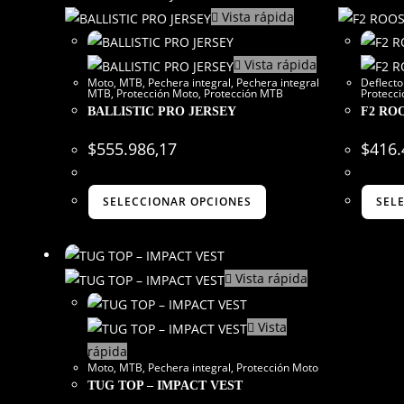
Vista rápida
Vista rápida
Moto
,
MTB
,
Pechera integral
,
Pechera integral
Deflecto
MTB
,
Protección Moto
,
Protección MTB
Protecc
BALLISTIC PRO JERSEY
F2 RO
$
555.986,17
$
416.
SELECCIONAR OPCIONES
SEL
Vista rápida
Vista
rápida
Moto
,
MTB
,
Pechera integral
,
Protección Moto
TUG TOP – IMPACT VEST