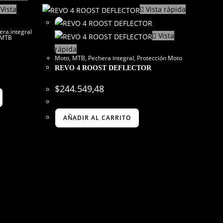
Vista
Vista rápida
era integral
Vista
 MTB
rápida
Moto
,
MTB
,
Pechera integral
,
Protección Moto
REVO 4 ROOST DEFLECTOR
$
244.549,48
AÑADIR AL CARRITO