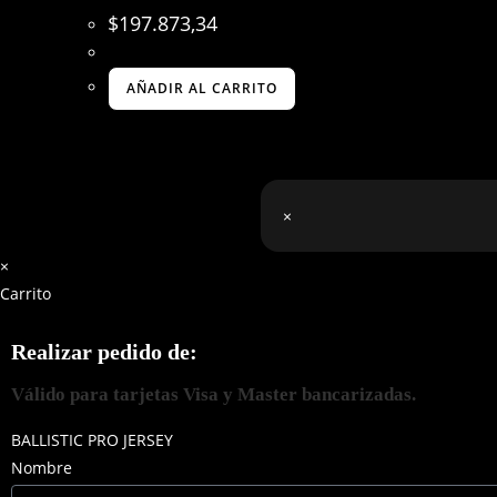
$
197.873,34
AÑADIR AL CARRITO
×
×
Carrito
Realizar pedido de:
Válido para tarjetas Visa y Master bancarizadas.
BALLISTIC PRO JERSEY
Nombre