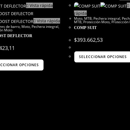
Vista rápida
rápida
Moto
,
MTB
,
Pechera integral
,
Pech
Vista rápida
MTB
,
Protección Moto
,
Protección
res de barro
,
Moto
,
Pechera integral
,
COMP SUIT
ión Moto
OST DEFLECTOR
$
393.662,53
423,11
SELECCIONAR OPCIONES
ECCIONAR OPCIONES