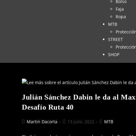
Bolso
Faja
Ropa
MTB
Protecció
STREET
Protecció
SHOP
Julián Sánchez Dabin le da al Max
Desafío Ruta 40
Martin Dacorta
13 julio, 2022
MTB