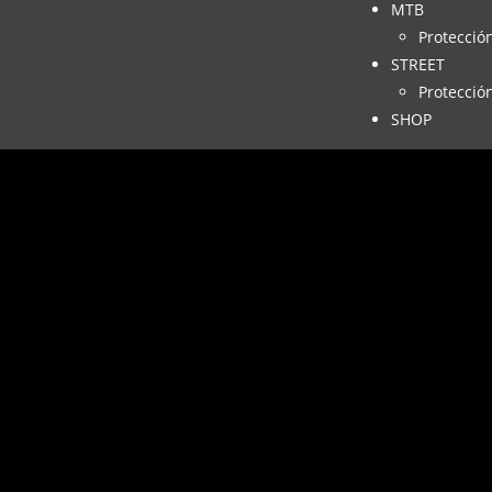
MTB
Protecció
STREET
Protecció
SHOP