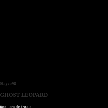
Slayco98
GHOST
LEOPARD
Rodillera de Encaje